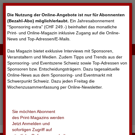
Cookie-Einstellungen
Die Nutzung der Online-Angebote ist nur für Abonnenten
(Bezahl-Abo) möglich/erlaubt
.
Ein Jahresabonnement
"Sponsoring extra" (CHF 249.-) beinhaltet das monatliche
Print- und Online-Magazin inklusive Zugang auf die Online-
News und Top-Adressen/E-Mails.
▼
LOGIN
Das Magazin bietet exklusive Interviews mit Sponsoren,
Veranstaltern und Medien. Zudem Tipps und Trends aus der
Sponsoring- und Eventszene Schweiz sowie Top-Adressen von
Sponsoren bzw. Entscheidungsträgern. Dazu tagesaktuelle
Online-News aus dem Sponsoring- und Eventmarkt mit
Schwerpunkt Schweiz. Dazu jeden Freitag die
Wochenzusammenfassung per Online-Newsletter.
angemeldet bleiben
Sie möchten Abonnent
Passwort vergessen?
des Print-Magazins werden
Noch nicht registriert?
Jetzt Anmelden und
sofortigen Zugriff auf