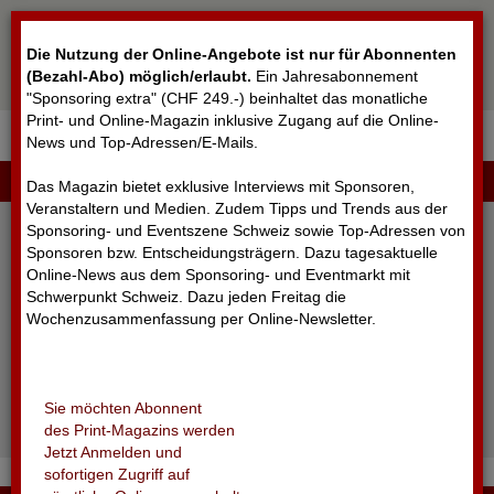
Cookie-Einstellungen
Die Nutzung der Online-Angebote ist nur für Abonnenten
(Bezahl-Abo) möglich/erlaubt
.
Ein Jahresabonnement
"Sponsoring extra" (CHF 249.-) beinhaltet das monatliche
Print- und Online-Magazin inklusive Zugang auf die Online-
News und Top-Adressen/E-Mails.
▼
LOGIN
Das Magazin bietet exklusive Interviews mit Sponsoren,
Veranstaltern und Medien. Zudem Tipps und Trends aus der
Sponsoring- und Eventszene Schweiz sowie Top-Adressen von
Sponsoren bzw. Entscheidungsträgern. Dazu tagesaktuelle
Online-News aus dem Sponsoring- und Eventmarkt mit
Schwerpunkt Schweiz. Dazu jeden Freitag die
Wochenzusammenfassung per Online-Newsletter.
angemeldet bleiben
Sie möchten Abonnent
Passwort vergessen?
des Print-Magazins werden
Noch nicht registriert?
Jetzt Anmelden und
sofortigen Zugriff auf