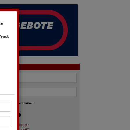
in
 Trends
OGIN
angemeldet bleiben
asswort vergessen?
och nicht registriert?