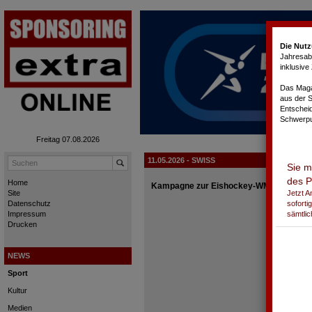
Cookie-Einstellungen
Die Nutz
Jahresabo
inklusiv
Das Magaz
aus der 
Entschei
Schwerpu
Freitag 07.08.2026
11.05.2026 - SWISS
Sie m
des P
Home
Kampagne zur Eishockey-WM mit NHL-S
Jetzt 
Site
soforti
Datenschutz
sämtlic
Impressum
Drucken
NEWS
Sport
Kultur
Medien