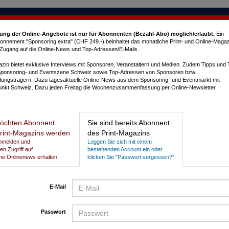
ung der Online-Angebote ist nur für Abonnenten (Bezahl-Abo) möglich/erlaubt
.
Ein
nnement "Sponsoring extra" (CHF 249.-) beinhaltet das monatliche Print- und Online-Magaz
e Zugang auf die Online-News und Top-Adressen/E-Mails.
in bietet exklusive Interviews mit Sponsoren, Veranstaltern und Medien. Zudem Tipps und
Sponsoring- und Eventszene Schweiz sowie Top-Adressen von Sponsoren bzw.
dungsträgern. Dazu tagesaktuelle Online-News aus dem Sponsoring- und Eventmarkt mit
nkt Schweiz. Dazu jeden Freitag die Wochenzusammenfassung per Online-Newsletter.
L
öchten Abonnent
Sie sind bereits Abonnent
rint-Magazins werden
des Print-Magazins
tars
Anmelden und
Loggen Sie sich mit einem
gen Zugriff auf
bestehenden Account ein oder
he Onlinenews erhalten.
klicken Sie "Passwort vergessen?"
E-Mail
Passwort
P
N