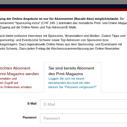
ung der Online-Angebote ist nur für Abonnenten (Bezahl-Abo) möglich/erlaubt
.
Ein
nnement "Sponsoring extra" (CHF 249.-) beinhaltet das monatliche Print- und Online-Magaz
e Zugang auf die Online-News und Top-Adressen/E-Mails.
in bietet exklusive Interviews mit Sponsoren, Veranstaltern und Medien. Zudem Tipps und
Sponsoring- und Eventszene Schweiz sowie Top-Adressen von Sponsoren bzw.
dungsträgern. Dazu tagesaktuelle Online-News aus dem Sponsoring- und Eventmarkt mit
nkt Schweiz. Dazu jeden Freitag die Wochenzusammenfassung per Online-Newsletter.
L
öchten Abonnent
Sie sind bereits Abonnent
rint-Magazins werden
des Print-Magazins
Anmelden und
Loggen Sie sich mit einem
gen Zugriff auf
bestehenden Account ein oder
he Onlinenews erhalten.
klicken Sie "Passwort vergessen?"
E-Mail
Passwort
P
N