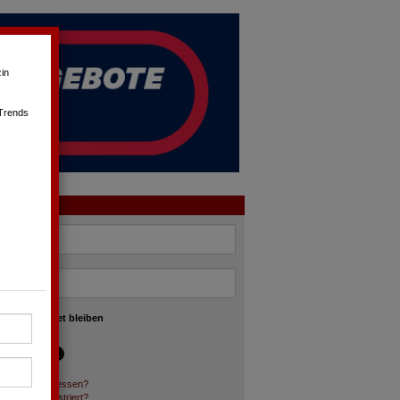
in
 Trends
OGIN
angemeldet bleiben
asswort vergessen?
och nicht registriert?