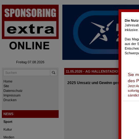
Cookie-Einstellungen
Die Nutz
Jahresabo
inklusiv
Das Magaz
aus der 
Entschei
Schwerpu
Freitag 07.08.2026
11.05.2026 - AG HALLENSTADION
Sie m
des P
Home
2025 Umsatz und Gewinn gesteigert
Jetzt 
Site
soforti
Datenschutz
sämtlic
Impressum
Drucken
NEWS
Sport
Kultur
Medien