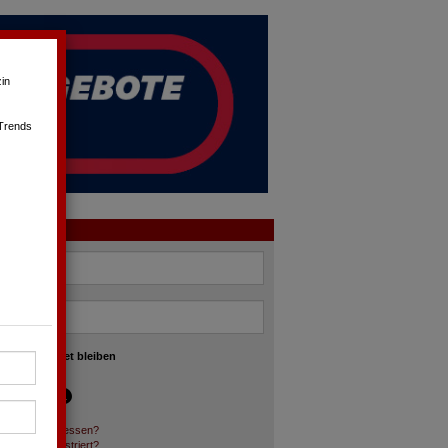
in
 Trends
OGIN
angemeldet bleiben
asswort vergessen?
och nicht registriert?