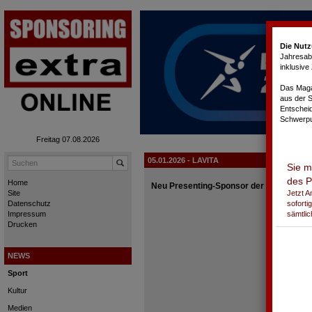
Cookie-Einstellungen
Die Nutz
Jahresabo
inklusiv
Das Magaz
aus der 
Entschei
Schwerpu
Freitag 07.08.2026
05.01.2026 - LAVITA
Sie m
des P
Home
Neu Presenting-Sponsor der Vierschanz
Jetzt 
Site
soforti
Datenschutz
sämtlic
Impressum
Drucken
NEWS
Sport
Kultur
Medien