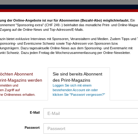
ung der Online-Angebote ist nur für Abonnenten (Bezahl-Abo) möglich/erlaubt
.
Ein
nnement "Sponsoring extra" (CHF 249.-) beinhaltet das monatliche Print- und Online-Magaz
e Zugang auf die Online-News und Top-Adressen/E-Mails.
in bietet exklusive Interviews mit Sponsoren, Veranstaltern und Medien. Zudem Tipps und
Sponsoring- und Eventszene Schweiz sowie Top-Adressen von Sponsoren bzw.
dungsträgern. Dazu tagesaktuelle Online-News aus dem Sponsoring- und Eventmarkt mit
nkt Schweiz. Dazu jeden Freitag die Wochenzusammenfassung per Online-Newsletter.
L
öchten Abonnent
Sie sind bereits Abonnent
rint-Magazins werden
des Print-Magazins
entournee
Anmelden und
Loggen Sie sich mit einem
gen Zugriff auf
bestehenden Account ein oder
he Onlinenews erhalten.
klicken Sie "Passwort vergessen?"
E-Mail
Passwort
P
N