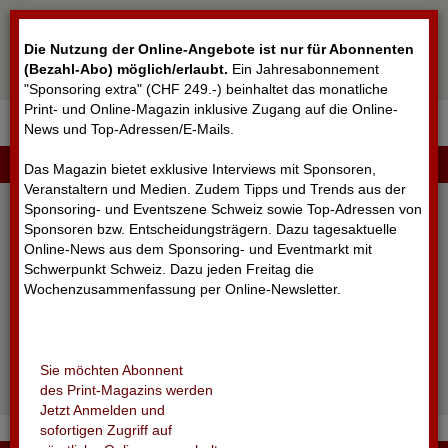
Cookie-Einstellungen
Die Nutzung der Online-Angebote ist nur für Abonnenten
(Bezahl-Abo) möglich/erlaubt
.
Ein Jahresabonnement
"Sponsoring extra" (CHF 249.-) beinhaltet das monatliche
Print- und Online-Magazin inklusive Zugang auf die Online-
News und Top-Adressen/E-Mails.
▼
LOGIN
Das Magazin bietet exklusive Interviews mit Sponsoren,
Veranstaltern und Medien. Zudem Tipps und Trends aus der
Sponsoring- und Eventszene Schweiz sowie Top-Adressen von
Sponsoren bzw. Entscheidungsträgern. Dazu tagesaktuelle
Online-News aus dem Sponsoring- und Eventmarkt mit
Schwerpunkt Schweiz. Dazu jeden Freitag die
Wochenzusammenfassung per Online-Newsletter.
angemeldet bleiben
Sie möchten Abonnent
Passwort vergessen?
des Print-Magazins werden
Noch nicht registriert?
Jetzt Anmelden und
sofortigen Zugriff auf