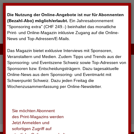
Cookie-Einstellungen
Die Nutzung der Online-Angebote ist nur für Abonnenten
(Bezahl-Abo) möglich/erlaubt
.
Ein Jahresabonnement
"Sponsoring extra" (CHF 249.-) beinhaltet das monatliche
Print- und Online-Magazin inklusive Zugang auf die Online-
News und Top-Adressen/E-Mails.
▼
LOGIN
Das Magazin bietet exklusive Interviews mit Sponsoren,
Veranstaltern und Medien. Zudem Tipps und Trends aus der
Sponsoring- und Eventszene Schweiz sowie Top-Adressen von
Sponsoren bzw. Entscheidungsträgern. Dazu tagesaktuelle
Online-News aus dem Sponsoring- und Eventmarkt mit
Schwerpunkt Schweiz. Dazu jeden Freitag die
Wochenzusammenfassung per Online-Newsletter.
angemeldet bleiben
Sie möchten Abonnent
Passwort vergessen?
des Print-Magazins werden
Noch nicht registriert?
Jetzt Anmelden und
sofortigen Zugriff auf