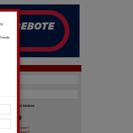
in
 Trends
OGIN
angemeldet bleiben
asswort vergessen?
och nicht registriert?