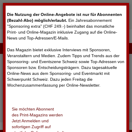
Cookie-Einstellungen
Die Nutzung der Online-Angebote ist nur für Abonnenten
(Bezahl-Abo) möglich/erlaubt
.
Ein Jahresabonnement
"Sponsoring extra" (CHF 249.-) beinhaltet das monatliche
Print- und Online-Magazin inklusive Zugang auf die Online-
News und Top-Adressen/E-Mails.
▼
LOGIN
Das Magazin bietet exklusive Interviews mit Sponsoren,
Veranstaltern und Medien. Zudem Tipps und Trends aus der
Sponsoring- und Eventszene Schweiz sowie Top-Adressen von
Sponsoren bzw. Entscheidungsträgern. Dazu tagesaktuelle
Online-News aus dem Sponsoring- und Eventmarkt mit
Schwerpunkt Schweiz. Dazu jeden Freitag die
Wochenzusammenfassung per Online-Newsletter.
angemeldet bleiben
Sie möchten Abonnent
Passwort vergessen?
des Print-Magazins werden
Noch nicht registriert?
Jetzt Anmelden und
sofortigen Zugriff auf