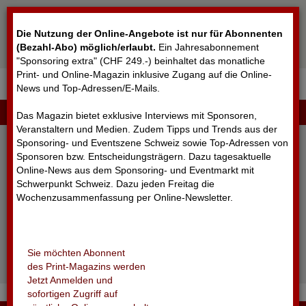
Cookie-Einstellungen
Die Nutzung der Online-Angebote ist nur für Abonnenten
(Bezahl-Abo) möglich/erlaubt
.
Ein Jahresabonnement
"Sponsoring extra" (CHF 249.-) beinhaltet das monatliche
Print- und Online-Magazin inklusive Zugang auf die Online-
News und Top-Adressen/E-Mails.
▼
LOGIN
Das Magazin bietet exklusive Interviews mit Sponsoren,
Veranstaltern und Medien. Zudem Tipps und Trends aus der
Sponsoring- und Eventszene Schweiz sowie Top-Adressen von
Sponsoren bzw. Entscheidungsträgern. Dazu tagesaktuelle
Online-News aus dem Sponsoring- und Eventmarkt mit
Schwerpunkt Schweiz. Dazu jeden Freitag die
Wochenzusammenfassung per Online-Newsletter.
angemeldet bleiben
Sie möchten Abonnent
Passwort vergessen?
des Print-Magazins werden
Noch nicht registriert?
Jetzt Anmelden und
sofortigen Zugriff auf