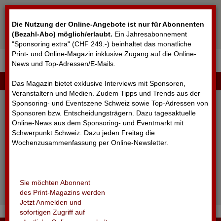
Cookie-Einstellungen
Die Nutzung der Online-Angebote ist nur für Abonnenten
(Bezahl-Abo) möglich/erlaubt
.
Ein Jahresabonnement
"Sponsoring extra" (CHF 249.-) beinhaltet das monatliche
Print- und Online-Magazin inklusive Zugang auf die Online-
News und Top-Adressen/E-Mails.
▼
LOGIN
Das Magazin bietet exklusive Interviews mit Sponsoren,
Veranstaltern und Medien. Zudem Tipps und Trends aus der
Sponsoring- und Eventszene Schweiz sowie Top-Adressen von
Sponsoren bzw. Entscheidungsträgern. Dazu tagesaktuelle
Online-News aus dem Sponsoring- und Eventmarkt mit
Schwerpunkt Schweiz. Dazu jeden Freitag die
Wochenzusammenfassung per Online-Newsletter.
angemeldet bleiben
Sie möchten Abonnent
Passwort vergessen?
des Print-Magazins werden
Noch nicht registriert?
Jetzt Anmelden und
sofortigen Zugriff auf