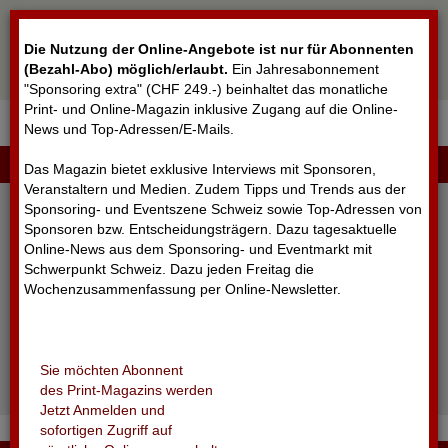
Cookie-Einstellungen
Die Nutzung der Online-Angebote ist nur für Abonnenten
(Bezahl-Abo) möglich/erlaubt
.
Ein Jahresabonnement
"Sponsoring extra" (CHF 249.-) beinhaltet das monatliche
Print- und Online-Magazin inklusive Zugang auf die Online-
News und Top-Adressen/E-Mails.
▼
LOGIN
Das Magazin bietet exklusive Interviews mit Sponsoren,
Veranstaltern und Medien. Zudem Tipps und Trends aus der
Sponsoring- und Eventszene Schweiz sowie Top-Adressen von
Sponsoren bzw. Entscheidungsträgern. Dazu tagesaktuelle
Online-News aus dem Sponsoring- und Eventmarkt mit
Schwerpunkt Schweiz. Dazu jeden Freitag die
Wochenzusammenfassung per Online-Newsletter.
angemeldet bleiben
Sie möchten Abonnent
Passwort vergessen?
des Print-Magazins werden
Noch nicht registriert?
Jetzt Anmelden und
sofortigen Zugriff auf