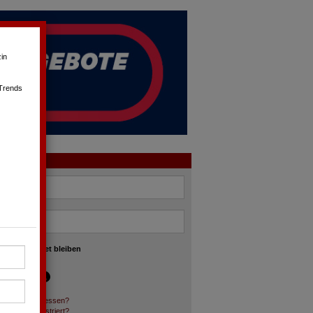
in
 Trends
OGIN
angemeldet bleiben
asswort vergessen?
och nicht registriert?