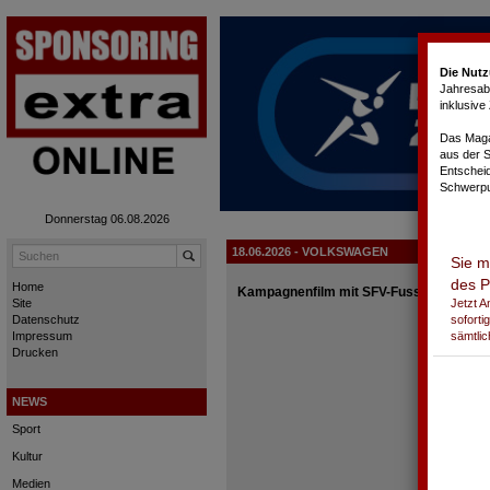
Cookie-Einstellungen
Die Nutz
Jahresabo
inklusiv
Das Magaz
aus der 
Entschei
Schwerpu
Donnerstag 06.08.2026
18.06.2026 - VOLKSWAGEN
Sie m
des P
Home
Kampagnenfilm mit SFV-Fussball-Nati-Sp
Jetzt 
Site
soforti
Datenschutz
sämtlic
Impressum
Drucken
NEWS
Sport
Kultur
Medien