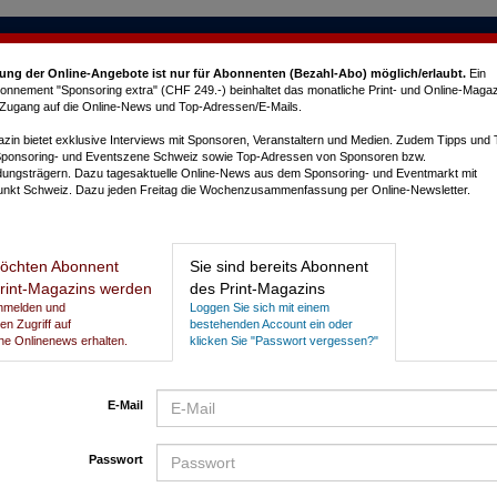
ung der Online-Angebote ist nur für Abonnenten (Bezahl-Abo) möglich/erlaubt
.
Ein
nnement "Sponsoring extra" (CHF 249.-) beinhaltet das monatliche Print- und Online-Magaz
e Zugang auf die Online-News und Top-Adressen/E-Mails.
in bietet exklusive Interviews mit Sponsoren, Veranstaltern und Medien. Zudem Tipps und
Sponsoring- und Eventszene Schweiz sowie Top-Adressen von Sponsoren bzw.
dungsträgern. Dazu tagesaktuelle Online-News aus dem Sponsoring- und Eventmarkt mit
nkt Schweiz. Dazu jeden Freitag die Wochenzusammenfassung per Online-Newsletter.
L
öchten Abonnent
Sie sind bereits Abonnent
rint-Magazins werden
des Print-Magazins
ielern
Anmelden und
Loggen Sie sich mit einem
gen Zugriff auf
bestehenden Account ein oder
he Onlinenews erhalten.
klicken Sie "Passwort vergessen?"
E-Mail
Passwort
P
N