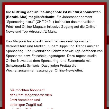
Cookie-Einstellungen
Die Nutzung der Online-Angebote ist nur für Abonnenten
(Bezahl-Abo) möglich/erlaubt
.
Ein Jahresabonnement
"Sponsoring extra" (CHF 249.-) beinhaltet das monatliche
Print- und Online-Magazin inklusive Zugang auf die Online-
News und Top-Adressen/E-Mails.
▼
LOGIN
Das Magazin bietet exklusive Interviews mit Sponsoren,
Veranstaltern und Medien. Zudem Tipps und Trends aus der
Sponsoring- und Eventszene Schweiz sowie Top-Adressen von
Sponsoren bzw. Entscheidungsträgern. Dazu tagesaktuelle
Online-News aus dem Sponsoring- und Eventmarkt mit
Schwerpunkt Schweiz. Dazu jeden Freitag die
Wochenzusammenfassung per Online-Newsletter.
angemeldet bleiben
Sie möchten Abonnent
Passwort vergessen?
des Print-Magazins werden
Noch nicht registriert?
Jetzt Anmelden und
sofortigen Zugriff auf