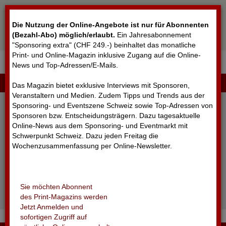
Cookie-Einstellungen
Die Nutzung der Online-Angebote ist nur für Abonnenten
(Bezahl-Abo) möglich/erlaubt
.
Ein Jahresabonnement
"Sponsoring extra" (CHF 249.-) beinhaltet das monatliche
Print- und Online-Magazin inklusive Zugang auf die Online-
News und Top-Adressen/E-Mails.
▼
LOGIN
Das Magazin bietet exklusive Interviews mit Sponsoren,
Veranstaltern und Medien. Zudem Tipps und Trends aus der
Sponsoring- und Eventszene Schweiz sowie Top-Adressen von
Sponsoren bzw. Entscheidungsträgern. Dazu tagesaktuelle
Online-News aus dem Sponsoring- und Eventmarkt mit
Schwerpunkt Schweiz. Dazu jeden Freitag die
Wochenzusammenfassung per Online-Newsletter.
angemeldet bleiben
Sie möchten Abonnent
Passwort vergessen?
des Print-Magazins werden
Noch nicht registriert?
Jetzt Anmelden und
sofortigen Zugriff auf