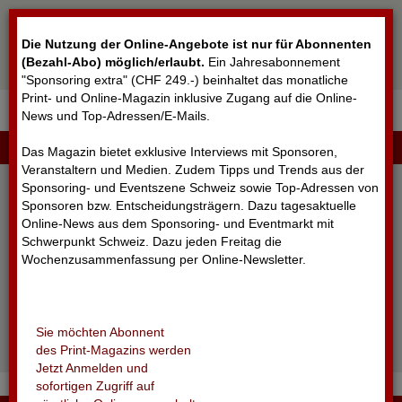
Cookie-Einstellungen
Die Nutzung der Online-Angebote ist nur für Abonnenten
(Bezahl-Abo) möglich/erlaubt
.
Ein Jahresabonnement
"Sponsoring extra" (CHF 249.-) beinhaltet das monatliche
Print- und Online-Magazin inklusive Zugang auf die Online-
News und Top-Adressen/E-Mails.
▼
LOGIN
Das Magazin bietet exklusive Interviews mit Sponsoren,
Veranstaltern und Medien. Zudem Tipps und Trends aus der
Sponsoring- und Eventszene Schweiz sowie Top-Adressen von
Sponsoren bzw. Entscheidungsträgern. Dazu tagesaktuelle
Online-News aus dem Sponsoring- und Eventmarkt mit
Schwerpunkt Schweiz. Dazu jeden Freitag die
Wochenzusammenfassung per Online-Newsletter.
angemeldet bleiben
Sie möchten Abonnent
Passwort vergessen?
des Print-Magazins werden
Noch nicht registriert?
Jetzt Anmelden und
sofortigen Zugriff auf