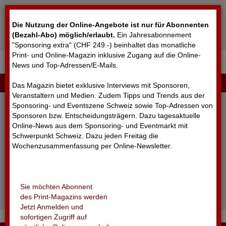
Cookie-Einstellungen
Die Nutzung der Online-Angebote ist nur für Abonnenten
(Bezahl-Abo) möglich/erlaubt
.
Ein Jahresabonnement
"Sponsoring extra" (CHF 249.-) beinhaltet das monatliche
Print- und Online-Magazin inklusive Zugang auf die Online-
News und Top-Adressen/E-Mails.
▼
LOGIN
Das Magazin bietet exklusive Interviews mit Sponsoren,
Veranstaltern und Medien. Zudem Tipps und Trends aus der
Sponsoring- und Eventszene Schweiz sowie Top-Adressen von
Sponsoren bzw. Entscheidungsträgern. Dazu tagesaktuelle
Online-News aus dem Sponsoring- und Eventmarkt mit
Schwerpunkt Schweiz. Dazu jeden Freitag die
Wochenzusammenfassung per Online-Newsletter.
angemeldet bleiben
Sie möchten Abonnent
Passwort vergessen?
des Print-Magazins werden
Noch nicht registriert?
Jetzt Anmelden und
sofortigen Zugriff auf