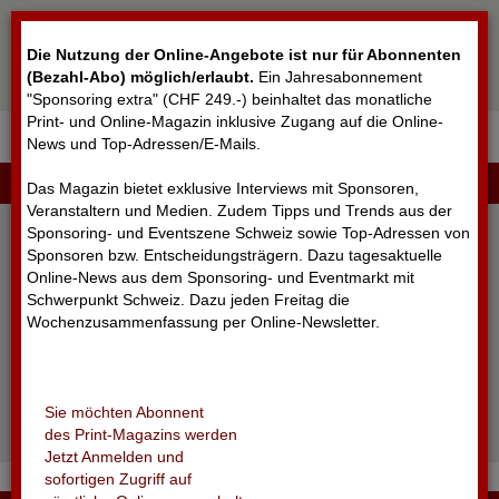
Cookie-Einstellungen
Die Nutzung der Online-Angebote ist nur für Abonnenten
(Bezahl-Abo) möglich/erlaubt
.
Ein Jahresabonnement
"Sponsoring extra" (CHF 249.-) beinhaltet das monatliche
Print- und Online-Magazin inklusive Zugang auf die Online-
News und Top-Adressen/E-Mails.
▼
LOGIN
Das Magazin bietet exklusive Interviews mit Sponsoren,
Veranstaltern und Medien. Zudem Tipps und Trends aus der
Sponsoring- und Eventszene Schweiz sowie Top-Adressen von
Sponsoren bzw. Entscheidungsträgern. Dazu tagesaktuelle
Online-News aus dem Sponsoring- und Eventmarkt mit
Schwerpunkt Schweiz. Dazu jeden Freitag die
Wochenzusammenfassung per Online-Newsletter.
angemeldet bleiben
Sie möchten Abonnent
Passwort vergessen?
des Print-Magazins werden
Noch nicht registriert?
Jetzt Anmelden und
sofortigen Zugriff auf