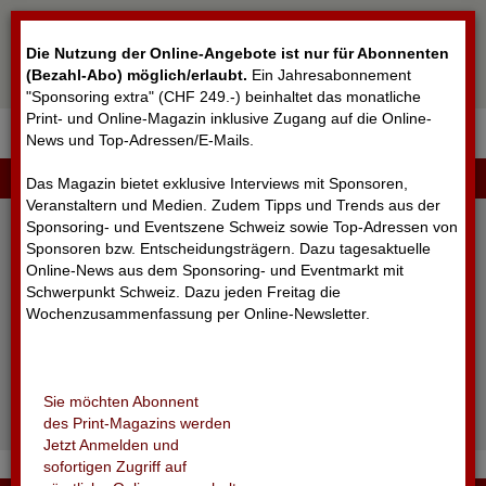
Cookie-Einstellungen
Die Nutzung der Online-Angebote ist nur für Abonnenten
(Bezahl-Abo) möglich/erlaubt
.
Ein Jahresabonnement
"Sponsoring extra" (CHF 249.-) beinhaltet das monatliche
Print- und Online-Magazin inklusive Zugang auf die Online-
News und Top-Adressen/E-Mails.
▼
LOGIN
Das Magazin bietet exklusive Interviews mit Sponsoren,
Veranstaltern und Medien. Zudem Tipps und Trends aus der
Sponsoring- und Eventszene Schweiz sowie Top-Adressen von
Sponsoren bzw. Entscheidungsträgern. Dazu tagesaktuelle
Online-News aus dem Sponsoring- und Eventmarkt mit
Schwerpunkt Schweiz. Dazu jeden Freitag die
Wochenzusammenfassung per Online-Newsletter.
angemeldet bleiben
Sie möchten Abonnent
Passwort vergessen?
des Print-Magazins werden
Noch nicht registriert?
Jetzt Anmelden und
sofortigen Zugriff auf