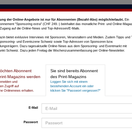
ung der Online-Angebote ist nur für Abonnenten (Bezahl-Abo) möglich/erlaubt
.
Ein
nnement "Sponsoring extra" (CHF 249.-) beinhaltet das monatliche Print- und Online-Magaz
e Zugang auf die Online-News und Top-Adressen/E-Mails.
in bietet exklusive Interviews mit Sponsoren, Veranstaltern und Medien. Zudem Tipps und
Sponsoring- und Eventszene Schweiz sowie Top-Adressen von Sponsoren bzw.
dungsträgern. Dazu tagesaktuelle Online-News aus dem Sponsoring- und Eventmarkt mit
nkt Schweiz. Dazu jeden Freitag die Wochenzusammenfassung per Online-Newsletter.
L
öchten Abonnent
Sie sind bereits Abonnent
rint-Magazins werden
des Print-Magazins
h
Anmelden und
Loggen Sie sich mit einem
gen Zugriff auf
bestehenden Account ein oder
he Onlinenews erhalten.
klicken Sie "Passwort vergessen?"
E-Mail
Passwort
P
N