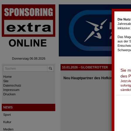
Cookie-Einstellungen
Die Nutz
Jahresabo
inklusiv
Das Magaz
aus der 
Entschei
Schwerpu
Donnerstag 06.08.2026
10.01.2026 - GLOBETROTTER
Sie m
des P
Home
Neu Hauptpartner des Hofkinos in Züric
Jetzt 
Site
soforti
Datenschutz
sämtlic
Impressum
Drucken
NEWS
Sport
Kultur
Medien