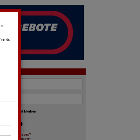
in
 Trends
OGIN
angemeldet bleiben
asswort vergessen?
och nicht registriert?