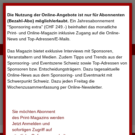
Cookie-Einstellungen
Die Nutzung der Online-Angebote ist nur für Abonnenten
(Bezahl-Abo) möglich/erlaubt
.
Ein Jahresabonnement
"Sponsoring extra" (CHF 249.-) beinhaltet das monatliche
Print- und Online-Magazin inklusive Zugang auf die Online-
News und Top-Adressen/E-Mails.
▼
LOGIN
Das Magazin bietet exklusive Interviews mit Sponsoren,
Veranstaltern und Medien. Zudem Tipps und Trends aus der
Sponsoring- und Eventszene Schweiz sowie Top-Adressen von
Sponsoren bzw. Entscheidungsträgern. Dazu tagesaktuelle
Online-News aus dem Sponsoring- und Eventmarkt mit
Schwerpunkt Schweiz. Dazu jeden Freitag die
Wochenzusammenfassung per Online-Newsletter.
angemeldet bleiben
Sie möchten Abonnent
Passwort vergessen?
des Print-Magazins werden
Noch nicht registriert?
Jetzt Anmelden und
sofortigen Zugriff auf