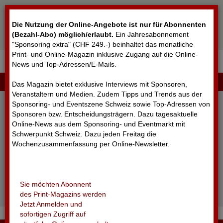
Cookie-Einstellungen
Die Nutzung der Online-Angebote ist nur für Abonnenten
(Bezahl-Abo) möglich/erlaubt
.
Ein Jahresabonnement
"Sponsoring extra" (CHF 249.-) beinhaltet das monatliche
Print- und Online-Magazin inklusive Zugang auf die Online-
News und Top-Adressen/E-Mails.
▼
LOGIN
Das Magazin bietet exklusive Interviews mit Sponsoren,
Veranstaltern und Medien. Zudem Tipps und Trends aus der
Sponsoring- und Eventszene Schweiz sowie Top-Adressen von
Sponsoren bzw. Entscheidungsträgern. Dazu tagesaktuelle
Online-News aus dem Sponsoring- und Eventmarkt mit
Schwerpunkt Schweiz. Dazu jeden Freitag die
Wochenzusammenfassung per Online-Newsletter.
angemeldet bleiben
Sie möchten Abonnent
Passwort vergessen?
des Print-Magazins werden
Noch nicht registriert?
Jetzt Anmelden und
sofortigen Zugriff auf