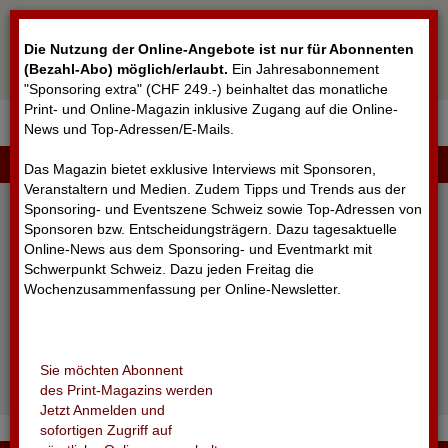
Cookie-Einstellungen
Die Nutzung der Online-Angebote ist nur für Abonnenten
(Bezahl-Abo) möglich/erlaubt
.
Ein Jahresabonnement
"Sponsoring extra" (CHF 249.-) beinhaltet das monatliche
Print- und Online-Magazin inklusive Zugang auf die Online-
News und Top-Adressen/E-Mails.
▼
LOGIN
Das Magazin bietet exklusive Interviews mit Sponsoren,
Veranstaltern und Medien. Zudem Tipps und Trends aus der
Sponsoring- und Eventszene Schweiz sowie Top-Adressen von
Sponsoren bzw. Entscheidungsträgern. Dazu tagesaktuelle
Online-News aus dem Sponsoring- und Eventmarkt mit
Schwerpunkt Schweiz. Dazu jeden Freitag die
Wochenzusammenfassung per Online-Newsletter.
angemeldet bleiben
Sie möchten Abonnent
Passwort vergessen?
des Print-Magazins werden
Noch nicht registriert?
Jetzt Anmelden und
sofortigen Zugriff auf