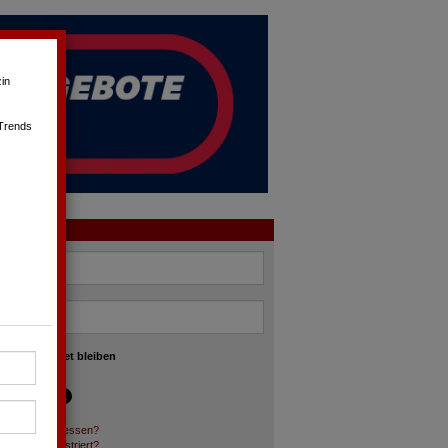
in
 Trends
OGIN
angemeldet bleiben
asswort vergessen?
och nicht registriert?