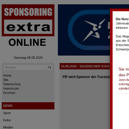
Cookie-Einstellungen
Die Nutz
Jahresabo
inklusiv
Das Magaz
aus der 
Entschei
Schwerpu
Samstag 08.08.2026
15.05.2026 - SAUDISCHER STAATSFOND
Sie m
des P
Home
PIF wird Sponsor der Fussball-WM
Jetzt 
Site
soforti
Datenschutz
sämtlic
Impressum
Drucken
NEWS
Sport
Kultur
Medien