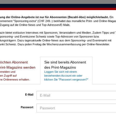
ung der Online-Angebote ist nur für Abonnenten (Bezahl-Abo) möglich/erlaubt
.
Ein
nnement "Sponsoring extra" (CHF 249.-) beinhaltet das monatliche Print- und Online-Magaz
e Zugang auf die Online-News und Top-Adressen/E-Mails.
in bietet exklusive Interviews mit Sponsoren, Veranstaltern und Medien. Zudem Tipps und
Sponsoring- und Eventszene Schweiz sowie Top-Adressen von Sponsoren bzw.
dungsträgern. Dazu tagesaktuelle Online-News aus dem Sponsoring- und Eventmarkt mit
nkt Schweiz. Dazu jeden Freitag die Wochenzusammenfassung per Online-Newsletter.
L
öchten Abonnent
Sie sind bereits Abonnent
rint-Magazins werden
des Print-Magazins
Anmelden und
Loggen Sie sich mit einem
gen Zugriff auf
bestehenden Account ein oder
he Onlinenews erhalten.
klicken Sie "Passwort vergessen?"
E-Mail
Passwort
P
N