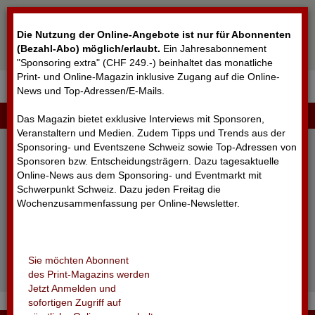
Cookie-Einstellungen
Die Nutzung der Online-Angebote ist nur für Abonnenten
(Bezahl-Abo) möglich/erlaubt
.
Ein Jahresabonnement
"Sponsoring extra" (CHF 249.-) beinhaltet das monatliche
Print- und Online-Magazin inklusive Zugang auf die Online-
News und Top-Adressen/E-Mails.
▼
LOGIN
Das Magazin bietet exklusive Interviews mit Sponsoren,
Veranstaltern und Medien. Zudem Tipps und Trends aus der
Sponsoring- und Eventszene Schweiz sowie Top-Adressen von
Sponsoren bzw. Entscheidungsträgern. Dazu tagesaktuelle
Online-News aus dem Sponsoring- und Eventmarkt mit
Schwerpunkt Schweiz. Dazu jeden Freitag die
Wochenzusammenfassung per Online-Newsletter.
angemeldet bleiben
Sie möchten Abonnent
Passwort vergessen?
des Print-Magazins werden
Noch nicht registriert?
Jetzt Anmelden und
sofortigen Zugriff auf