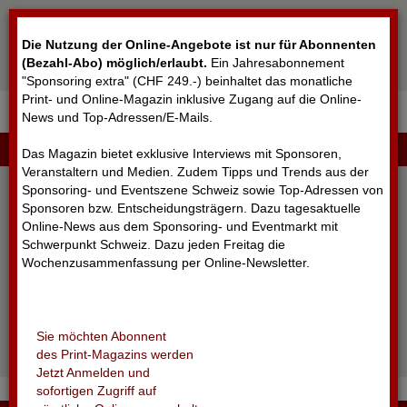
Cookie-Einstellungen
Die Nutzung der Online-Angebote ist nur für Abonnenten
(Bezahl-Abo) möglich/erlaubt
.
Ein Jahresabonnement
"Sponsoring extra" (CHF 249.-) beinhaltet das monatliche
Print- und Online-Magazin inklusive Zugang auf die Online-
News und Top-Adressen/E-Mails.
▼
LOGIN
Das Magazin bietet exklusive Interviews mit Sponsoren,
Veranstaltern und Medien. Zudem Tipps und Trends aus der
Sponsoring- und Eventszene Schweiz sowie Top-Adressen von
Sponsoren bzw. Entscheidungsträgern. Dazu tagesaktuelle
Online-News aus dem Sponsoring- und Eventmarkt mit
Schwerpunkt Schweiz. Dazu jeden Freitag die
Wochenzusammenfassung per Online-Newsletter.
angemeldet bleiben
Sie möchten Abonnent
Passwort vergessen?
des Print-Magazins werden
Noch nicht registriert?
Jetzt Anmelden und
sofortigen Zugriff auf