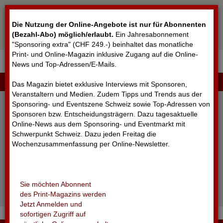
Cookie-Einstellungen
Die Nutzung der Online-Angebote ist nur für Abonnenten
(Bezahl-Abo) möglich/erlaubt
.
Ein Jahresabonnement
"Sponsoring extra" (CHF 249.-) beinhaltet das monatliche
Print- und Online-Magazin inklusive Zugang auf die Online-
News und Top-Adressen/E-Mails.
▼
LOGIN
Das Magazin bietet exklusive Interviews mit Sponsoren,
Veranstaltern und Medien. Zudem Tipps und Trends aus der
Sponsoring- und Eventszene Schweiz sowie Top-Adressen von
Sponsoren bzw. Entscheidungsträgern. Dazu tagesaktuelle
Online-News aus dem Sponsoring- und Eventmarkt mit
Schwerpunkt Schweiz. Dazu jeden Freitag die
Wochenzusammenfassung per Online-Newsletter.
angemeldet bleiben
Sie möchten Abonnent
Passwort vergessen?
des Print-Magazins werden
Noch nicht registriert?
Jetzt Anmelden und
sofortigen Zugriff auf