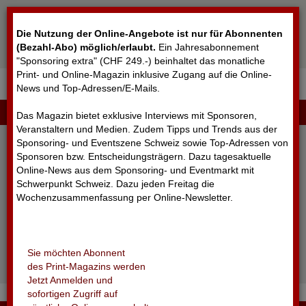
Cookie-Einstellungen
Die Nutzung der Online-Angebote ist nur für Abonnenten
(Bezahl-Abo) möglich/erlaubt
.
Ein Jahresabonnement
"Sponsoring extra" (CHF 249.-) beinhaltet das monatliche
Print- und Online-Magazin inklusive Zugang auf die Online-
News und Top-Adressen/E-Mails.
▼
LOGIN
Das Magazin bietet exklusive Interviews mit Sponsoren,
Veranstaltern und Medien. Zudem Tipps und Trends aus der
Sponsoring- und Eventszene Schweiz sowie Top-Adressen von
Sponsoren bzw. Entscheidungsträgern. Dazu tagesaktuelle
Online-News aus dem Sponsoring- und Eventmarkt mit
Schwerpunkt Schweiz. Dazu jeden Freitag die
Wochenzusammenfassung per Online-Newsletter.
angemeldet bleiben
Sie möchten Abonnent
Passwort vergessen?
des Print-Magazins werden
Noch nicht registriert?
Jetzt Anmelden und
sofortigen Zugriff auf