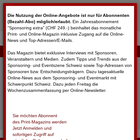
Cookie-Einstellungen
Die Nutzung der Online-Angebote ist nur für Abonnenten
(Bezahl-Abo) möglich/erlaubt
.
Ein Jahresabonnement
"Sponsoring extra" (CHF 249.-) beinhaltet das monatliche
Print- und Online-Magazin inklusive Zugang auf die Online-
News und Top-Adressen/E-Mails.
▼
LOGIN
Das Magazin bietet exklusive Interviews mit Sponsoren,
Veranstaltern und Medien. Zudem Tipps und Trends aus der
Sponsoring- und Eventszene Schweiz sowie Top-Adressen von
Sponsoren bzw. Entscheidungsträgern. Dazu tagesaktuelle
Online-News aus dem Sponsoring- und Eventmarkt mit
Schwerpunkt Schweiz. Dazu jeden Freitag die
Wochenzusammenfassung per Online-Newsletter.
angemeldet bleiben
Sie möchten Abonnent
Passwort vergessen?
des Print-Magazins werden
Noch nicht registriert?
Jetzt Anmelden und
sofortigen Zugriff auf