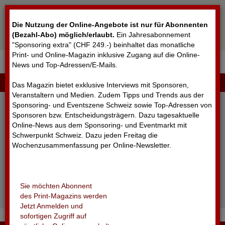
Cookie-Einstellungen
Die Nutzung der Online-Angebote ist nur für Abonnenten
(Bezahl-Abo) möglich/erlaubt
.
Ein Jahresabonnement
"Sponsoring extra" (CHF 249.-) beinhaltet das monatliche
Print- und Online-Magazin inklusive Zugang auf die Online-
News und Top-Adressen/E-Mails.
▼
LOGIN
Das Magazin bietet exklusive Interviews mit Sponsoren,
Veranstaltern und Medien. Zudem Tipps und Trends aus der
Sponsoring- und Eventszene Schweiz sowie Top-Adressen von
Sponsoren bzw. Entscheidungsträgern. Dazu tagesaktuelle
Online-News aus dem Sponsoring- und Eventmarkt mit
Schwerpunkt Schweiz. Dazu jeden Freitag die
Wochenzusammenfassung per Online-Newsletter.
angemeldet bleiben
Sie möchten Abonnent
Passwort vergessen?
des Print-Magazins werden
Noch nicht registriert?
Jetzt Anmelden und
sofortigen Zugriff auf