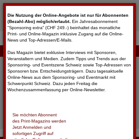
Cookie-Einstellungen
Die Nutzung der Online-Angebote ist nur für Abonnenten
(Bezahl-Abo) möglich/erlaubt
.
Ein Jahresabonnement
"Sponsoring extra" (CHF 249.-) beinhaltet das monatliche
Print- und Online-Magazin inklusive Zugang auf die Online-
News und Top-Adressen/E-Mails.
▼
LOGIN
Das Magazin bietet exklusive Interviews mit Sponsoren,
Veranstaltern und Medien. Zudem Tipps und Trends aus der
Sponsoring- und Eventszene Schweiz sowie Top-Adressen von
Sponsoren bzw. Entscheidungsträgern. Dazu tagesaktuelle
Online-News aus dem Sponsoring- und Eventmarkt mit
Schwerpunkt Schweiz. Dazu jeden Freitag die
Wochenzusammenfassung per Online-Newsletter.
angemeldet bleiben
Sie möchten Abonnent
Passwort vergessen?
des Print-Magazins werden
Noch nicht registriert?
Jetzt Anmelden und
sofortigen Zugriff auf