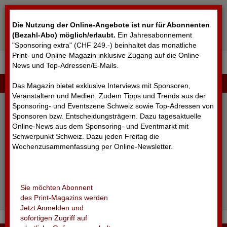
Cookie-Einstellungen
Die Nutzung der Online-Angebote ist nur für Abonnenten
(Bezahl-Abo) möglich/erlaubt
.
Ein Jahresabonnement
"Sponsoring extra" (CHF 249.-) beinhaltet das monatliche
Print- und Online-Magazin inklusive Zugang auf die Online-
News und Top-Adressen/E-Mails.
▼
LOGIN
Das Magazin bietet exklusive Interviews mit Sponsoren,
Veranstaltern und Medien. Zudem Tipps und Trends aus der
Sponsoring- und Eventszene Schweiz sowie Top-Adressen von
Sponsoren bzw. Entscheidungsträgern. Dazu tagesaktuelle
Online-News aus dem Sponsoring- und Eventmarkt mit
Schwerpunkt Schweiz. Dazu jeden Freitag die
Wochenzusammenfassung per Online-Newsletter.
angemeldet bleiben
Sie möchten Abonnent
Passwort vergessen?
des Print-Magazins werden
Noch nicht registriert?
Jetzt Anmelden und
sofortigen Zugriff auf