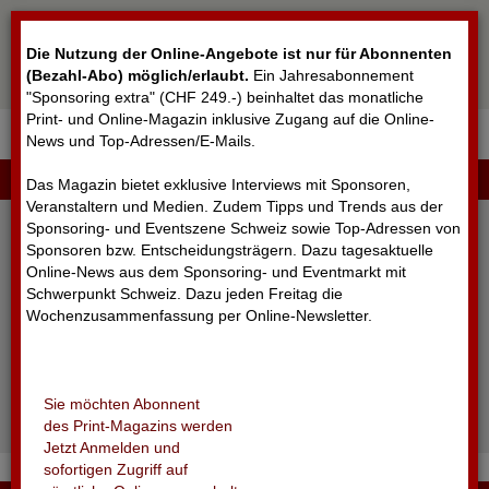
Cookie-Einstellungen
Die Nutzung der Online-Angebote ist nur für Abonnenten
(Bezahl-Abo) möglich/erlaubt
.
Ein Jahresabonnement
"Sponsoring extra" (CHF 249.-) beinhaltet das monatliche
Print- und Online-Magazin inklusive Zugang auf die Online-
News und Top-Adressen/E-Mails.
▼
LOGIN
Das Magazin bietet exklusive Interviews mit Sponsoren,
Veranstaltern und Medien. Zudem Tipps und Trends aus der
Sponsoring- und Eventszene Schweiz sowie Top-Adressen von
Sponsoren bzw. Entscheidungsträgern. Dazu tagesaktuelle
Online-News aus dem Sponsoring- und Eventmarkt mit
Schwerpunkt Schweiz. Dazu jeden Freitag die
Wochenzusammenfassung per Online-Newsletter.
angemeldet bleiben
Sie möchten Abonnent
Passwort vergessen?
des Print-Magazins werden
Noch nicht registriert?
Jetzt Anmelden und
sofortigen Zugriff auf