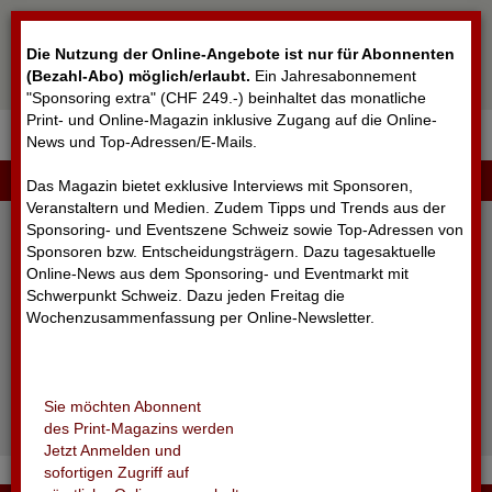
Cookie-Einstellungen
Die Nutzung der Online-Angebote ist nur für Abonnenten
(Bezahl-Abo) möglich/erlaubt
.
Ein Jahresabonnement
"Sponsoring extra" (CHF 249.-) beinhaltet das monatliche
Print- und Online-Magazin inklusive Zugang auf die Online-
News und Top-Adressen/E-Mails.
▼
LOGIN
Das Magazin bietet exklusive Interviews mit Sponsoren,
Veranstaltern und Medien. Zudem Tipps und Trends aus der
Sponsoring- und Eventszene Schweiz sowie Top-Adressen von
Sponsoren bzw. Entscheidungsträgern. Dazu tagesaktuelle
Online-News aus dem Sponsoring- und Eventmarkt mit
Schwerpunkt Schweiz. Dazu jeden Freitag die
Wochenzusammenfassung per Online-Newsletter.
angemeldet bleiben
Sie möchten Abonnent
Passwort vergessen?
des Print-Magazins werden
Noch nicht registriert?
Jetzt Anmelden und
sofortigen Zugriff auf