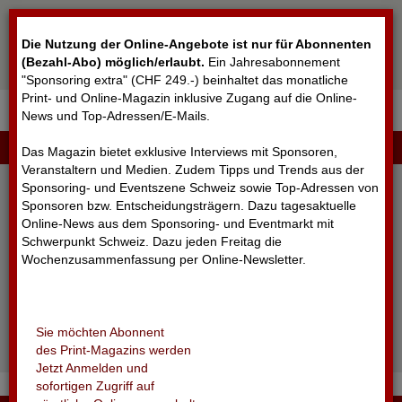
Cookie-Einstellungen
Die Nutzung der Online-Angebote ist nur für Abonnenten
(Bezahl-Abo) möglich/erlaubt
.
Ein Jahresabonnement
"Sponsoring extra" (CHF 249.-) beinhaltet das monatliche
Print- und Online-Magazin inklusive Zugang auf die Online-
News und Top-Adressen/E-Mails.
▼
LOGIN
Das Magazin bietet exklusive Interviews mit Sponsoren,
Veranstaltern und Medien. Zudem Tipps und Trends aus der
Sponsoring- und Eventszene Schweiz sowie Top-Adressen von
Sponsoren bzw. Entscheidungsträgern. Dazu tagesaktuelle
Online-News aus dem Sponsoring- und Eventmarkt mit
Schwerpunkt Schweiz. Dazu jeden Freitag die
Wochenzusammenfassung per Online-Newsletter.
angemeldet bleiben
Sie möchten Abonnent
Passwort vergessen?
des Print-Magazins werden
Noch nicht registriert?
Jetzt Anmelden und
sofortigen Zugriff auf