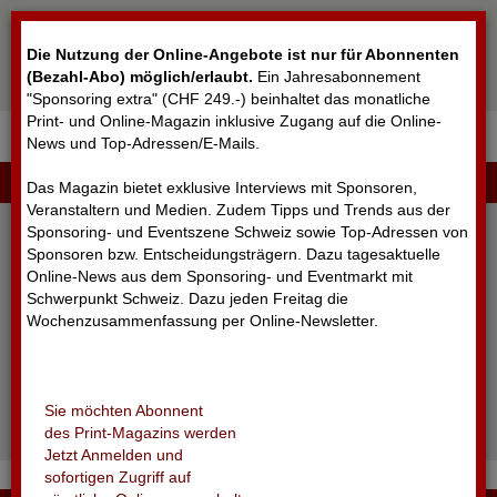
Cookie-Einstellungen
Die Nutzung der Online-Angebote ist nur für Abonnenten
(Bezahl-Abo) möglich/erlaubt
.
Ein Jahresabonnement
"Sponsoring extra" (CHF 249.-) beinhaltet das monatliche
Print- und Online-Magazin inklusive Zugang auf die Online-
News und Top-Adressen/E-Mails.
▼
LOGIN
Das Magazin bietet exklusive Interviews mit Sponsoren,
Veranstaltern und Medien. Zudem Tipps und Trends aus der
Sponsoring- und Eventszene Schweiz sowie Top-Adressen von
Sponsoren bzw. Entscheidungsträgern. Dazu tagesaktuelle
Online-News aus dem Sponsoring- und Eventmarkt mit
Schwerpunkt Schweiz. Dazu jeden Freitag die
Wochenzusammenfassung per Online-Newsletter.
angemeldet bleiben
Sie möchten Abonnent
Passwort vergessen?
des Print-Magazins werden
Noch nicht registriert?
Jetzt Anmelden und
sofortigen Zugriff auf