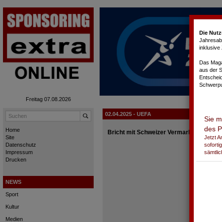
Cookie-Einstellungen
Die Nutz
Jahresabo
inklusiv
Das Magaz
aus der 
Entschei
Schwerpu
Freitag 07.08.2026
02.04.2025 - UEFA
Sie m
des P
Home
Bricht mit Schweizer Vermarkter Team
Jetzt 
Site
soforti
Datenschutz
sämtlic
Impressum
Drucken
NEWS
Sport
Kultur
Medien