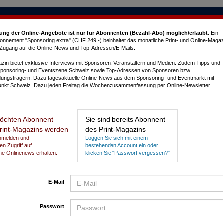
ung der Online-Angebote ist nur für Abonnenten (Bezahl-Abo) möglich/erlaubt
.
Ein
nnement "Sponsoring extra" (CHF 249.-) beinhaltet das monatliche Print- und Online-Magaz
e Zugang auf die Online-News und Top-Adressen/E-Mails.
in bietet exklusive Interviews mit Sponsoren, Veranstaltern und Medien. Zudem Tipps und
Sponsoring- und Eventszene Schweiz sowie Top-Adressen von Sponsoren bzw.
dungsträgern. Dazu tagesaktuelle Online-News aus dem Sponsoring- und Eventmarkt mit
nkt Schweiz. Dazu jeden Freitag die Wochenzusammenfassung per Online-Newsletter.
L
öchten Abonnent
Sie sind bereits Abonnent
rint-Magazins werden
des Print-Magazins
Anmelden und
Loggen Sie sich mit einem
gen Zugriff auf
bestehenden Account ein oder
he Onlinenews erhalten.
klicken Sie "Passwort vergessen?"
E-Mail
Passwort
P
N