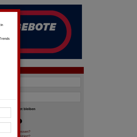
in
 Trends
OGIN
angemeldet bleiben
asswort vergessen?
och nicht registriert?