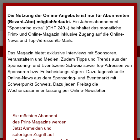
Cookie-Einstellungen
Die Nutzung der Online-Angebote ist nur für Abonnenten
(Bezahl-Abo) möglich/erlaubt
.
Ein Jahresabonnement
"Sponsoring extra" (CHF 249.-) beinhaltet das monatliche
Print- und Online-Magazin inklusive Zugang auf die Online-
News und Top-Adressen/E-Mails.
▼
LOGIN
Das Magazin bietet exklusive Interviews mit Sponsoren,
Veranstaltern und Medien. Zudem Tipps und Trends aus der
Sponsoring- und Eventszene Schweiz sowie Top-Adressen von
Sponsoren bzw. Entscheidungsträgern. Dazu tagesaktuelle
Online-News aus dem Sponsoring- und Eventmarkt mit
Schwerpunkt Schweiz. Dazu jeden Freitag die
Wochenzusammenfassung per Online-Newsletter.
angemeldet bleiben
Sie möchten Abonnent
Passwort vergessen?
des Print-Magazins werden
Noch nicht registriert?
Jetzt Anmelden und
sofortigen Zugriff auf