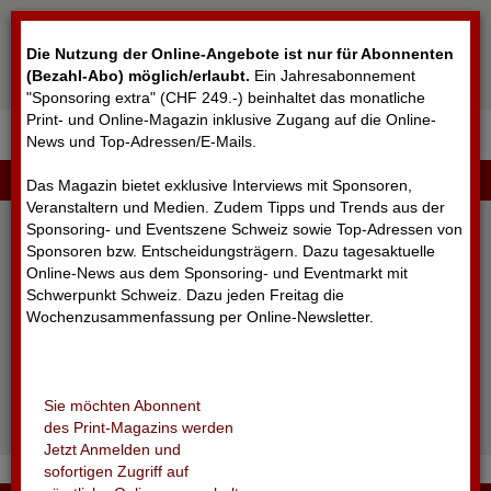
Cookie-Einstellungen
Die Nutzung der Online-Angebote ist nur für Abonnenten
(Bezahl-Abo) möglich/erlaubt
.
Ein Jahresabonnement
"Sponsoring extra" (CHF 249.-) beinhaltet das monatliche
Print- und Online-Magazin inklusive Zugang auf die Online-
News und Top-Adressen/E-Mails.
▼
LOGIN
Das Magazin bietet exklusive Interviews mit Sponsoren,
Veranstaltern und Medien. Zudem Tipps und Trends aus der
Sponsoring- und Eventszene Schweiz sowie Top-Adressen von
Sponsoren bzw. Entscheidungsträgern. Dazu tagesaktuelle
Online-News aus dem Sponsoring- und Eventmarkt mit
Schwerpunkt Schweiz. Dazu jeden Freitag die
Wochenzusammenfassung per Online-Newsletter.
angemeldet bleiben
Sie möchten Abonnent
Passwort vergessen?
des Print-Magazins werden
Noch nicht registriert?
Jetzt Anmelden und
sofortigen Zugriff auf