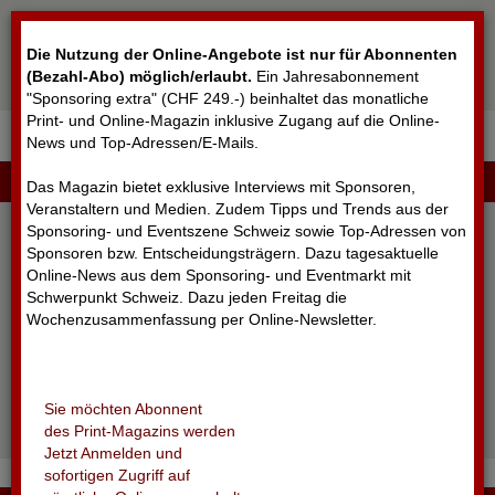
Cookie-Einstellungen
Die Nutzung der Online-Angebote ist nur für Abonnenten
(Bezahl-Abo) möglich/erlaubt
.
Ein Jahresabonnement
"Sponsoring extra" (CHF 249.-) beinhaltet das monatliche
Print- und Online-Magazin inklusive Zugang auf die Online-
News und Top-Adressen/E-Mails.
▼
LOGIN
Das Magazin bietet exklusive Interviews mit Sponsoren,
Veranstaltern und Medien. Zudem Tipps und Trends aus der
Sponsoring- und Eventszene Schweiz sowie Top-Adressen von
Sponsoren bzw. Entscheidungsträgern. Dazu tagesaktuelle
Online-News aus dem Sponsoring- und Eventmarkt mit
Schwerpunkt Schweiz. Dazu jeden Freitag die
Wochenzusammenfassung per Online-Newsletter.
angemeldet bleiben
Sie möchten Abonnent
Passwort vergessen?
des Print-Magazins werden
Noch nicht registriert?
Jetzt Anmelden und
sofortigen Zugriff auf