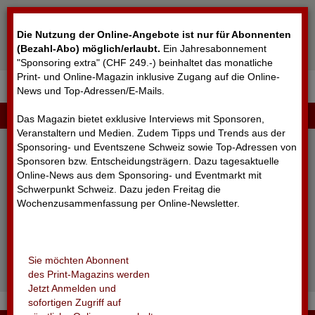
Cookie-Einstellungen
Die Nutzung der Online-Angebote ist nur für Abonnenten
(Bezahl-Abo) möglich/erlaubt
.
Ein Jahresabonnement
"Sponsoring extra" (CHF 249.-) beinhaltet das monatliche
Print- und Online-Magazin inklusive Zugang auf die Online-
News und Top-Adressen/E-Mails.
▼
LOGIN
Das Magazin bietet exklusive Interviews mit Sponsoren,
Veranstaltern und Medien. Zudem Tipps und Trends aus der
Sponsoring- und Eventszene Schweiz sowie Top-Adressen von
Sponsoren bzw. Entscheidungsträgern. Dazu tagesaktuelle
Online-News aus dem Sponsoring- und Eventmarkt mit
Schwerpunkt Schweiz. Dazu jeden Freitag die
Wochenzusammenfassung per Online-Newsletter.
angemeldet bleiben
Sie möchten Abonnent
Passwort vergessen?
des Print-Magazins werden
Noch nicht registriert?
Jetzt Anmelden und
sofortigen Zugriff auf