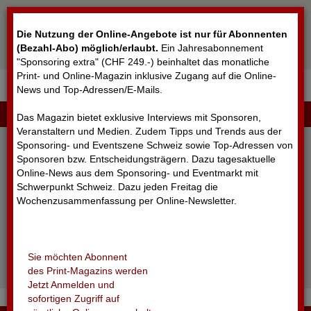
Cookie-Einstellungen
Die Nutzung der Online-Angebote ist nur für Abonnenten
(Bezahl-Abo) möglich/erlaubt
.
Ein Jahresabonnement
"Sponsoring extra" (CHF 249.-) beinhaltet das monatliche
Print- und Online-Magazin inklusive Zugang auf die Online-
News und Top-Adressen/E-Mails.
▼
LOGIN
Das Magazin bietet exklusive Interviews mit Sponsoren,
Veranstaltern und Medien. Zudem Tipps und Trends aus der
Sponsoring- und Eventszene Schweiz sowie Top-Adressen von
Sponsoren bzw. Entscheidungsträgern. Dazu tagesaktuelle
Online-News aus dem Sponsoring- und Eventmarkt mit
Schwerpunkt Schweiz. Dazu jeden Freitag die
Wochenzusammenfassung per Online-Newsletter.
angemeldet bleiben
Sie möchten Abonnent
Passwort vergessen?
des Print-Magazins werden
Noch nicht registriert?
Jetzt Anmelden und
sofortigen Zugriff auf