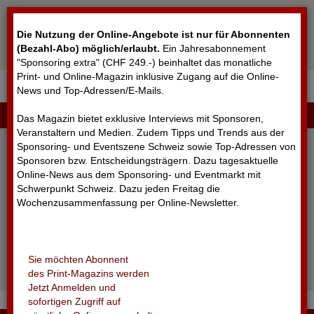
Cookie-Einstellungen
Die Nutzung der Online-Angebote ist nur für Abonnenten
(Bezahl-Abo) möglich/erlaubt
.
Ein Jahresabonnement
"Sponsoring extra" (CHF 249.-) beinhaltet das monatliche
Print- und Online-Magazin inklusive Zugang auf die Online-
News und Top-Adressen/E-Mails.
▼
LOGIN
Das Magazin bietet exklusive Interviews mit Sponsoren,
Veranstaltern und Medien. Zudem Tipps und Trends aus der
Sponsoring- und Eventszene Schweiz sowie Top-Adressen von
Sponsoren bzw. Entscheidungsträgern. Dazu tagesaktuelle
Online-News aus dem Sponsoring- und Eventmarkt mit
Schwerpunkt Schweiz. Dazu jeden Freitag die
Wochenzusammenfassung per Online-Newsletter.
angemeldet bleiben
Sie möchten Abonnent
Passwort vergessen?
des Print-Magazins werden
Noch nicht registriert?
Jetzt Anmelden und
sofortigen Zugriff auf