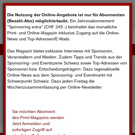
Cookie-Einstellungen
Die Nutzung der Online-Angebote ist nur für Abonnenten
(Bezahl-Abo) möglich/erlaubt
.
Ein Jahresabonnement
"Sponsoring extra" (CHF 249.-) beinhaltet das monatliche
Print- und Online-Magazin inklusive Zugang auf die Online-
News und Top-Adressen/E-Mails.
▼
LOGIN
Das Magazin bietet exklusive Interviews mit Sponsoren,
Veranstaltern und Medien. Zudem Tipps und Trends aus der
Sponsoring- und Eventszene Schweiz sowie Top-Adressen von
Sponsoren bzw. Entscheidungsträgern. Dazu tagesaktuelle
Online-News aus dem Sponsoring- und Eventmarkt mit
Schwerpunkt Schweiz. Dazu jeden Freitag die
Wochenzusammenfassung per Online-Newsletter.
angemeldet bleiben
Sie möchten Abonnent
Passwort vergessen?
des Print-Magazins werden
Noch nicht registriert?
Jetzt Anmelden und
sofortigen Zugriff auf