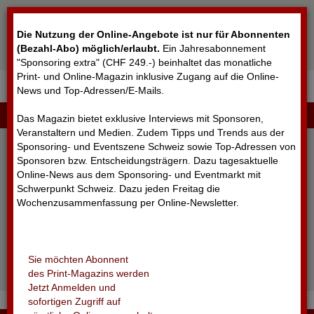
Cookie-Einstellungen
Die Nutzung der Online-Angebote ist nur für Abonnenten
(Bezahl-Abo) möglich/erlaubt
.
Ein Jahresabonnement
"Sponsoring extra" (CHF 249.-) beinhaltet das monatliche
Print- und Online-Magazin inklusive Zugang auf die Online-
News und Top-Adressen/E-Mails.
▼
LOGIN
Das Magazin bietet exklusive Interviews mit Sponsoren,
Veranstaltern und Medien. Zudem Tipps und Trends aus der
Sponsoring- und Eventszene Schweiz sowie Top-Adressen von
Sponsoren bzw. Entscheidungsträgern. Dazu tagesaktuelle
Online-News aus dem Sponsoring- und Eventmarkt mit
Schwerpunkt Schweiz. Dazu jeden Freitag die
Wochenzusammenfassung per Online-Newsletter.
angemeldet bleiben
Sie möchten Abonnent
Passwort vergessen?
des Print-Magazins werden
Noch nicht registriert?
Jetzt Anmelden und
sofortigen Zugriff auf