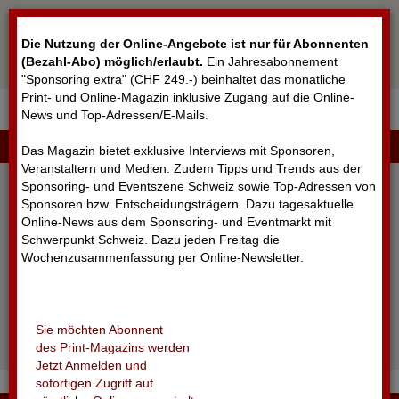
Cookie-Einstellungen
Die Nutzung der Online-Angebote ist nur für Abonnenten
(Bezahl-Abo) möglich/erlaubt
.
Ein Jahresabonnement
"Sponsoring extra" (CHF 249.-) beinhaltet das monatliche
Print- und Online-Magazin inklusive Zugang auf die Online-
News und Top-Adressen/E-Mails.
▼
LOGIN
Das Magazin bietet exklusive Interviews mit Sponsoren,
Veranstaltern und Medien. Zudem Tipps und Trends aus der
Sponsoring- und Eventszene Schweiz sowie Top-Adressen von
Sponsoren bzw. Entscheidungsträgern. Dazu tagesaktuelle
Online-News aus dem Sponsoring- und Eventmarkt mit
Schwerpunkt Schweiz. Dazu jeden Freitag die
Wochenzusammenfassung per Online-Newsletter.
angemeldet bleiben
Sie möchten Abonnent
Passwort vergessen?
des Print-Magazins werden
Noch nicht registriert?
Jetzt Anmelden und
sofortigen Zugriff auf