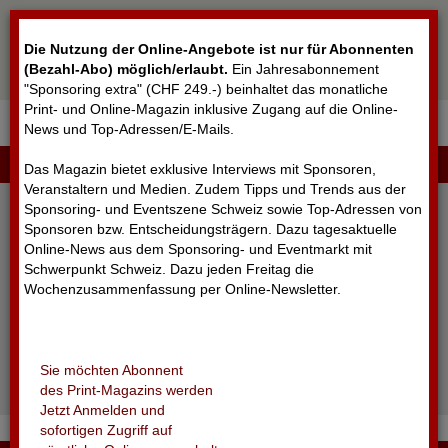
Cookie-Einstellungen
Die Nutzung der Online-Angebote ist nur für Abonnenten
(Bezahl-Abo) möglich/erlaubt
.
Ein Jahresabonnement
"Sponsoring extra" (CHF 249.-) beinhaltet das monatliche
Print- und Online-Magazin inklusive Zugang auf die Online-
News und Top-Adressen/E-Mails.
▼
LOGIN
Das Magazin bietet exklusive Interviews mit Sponsoren,
Veranstaltern und Medien. Zudem Tipps und Trends aus der
Sponsoring- und Eventszene Schweiz sowie Top-Adressen von
Sponsoren bzw. Entscheidungsträgern. Dazu tagesaktuelle
Online-News aus dem Sponsoring- und Eventmarkt mit
Schwerpunkt Schweiz. Dazu jeden Freitag die
Wochenzusammenfassung per Online-Newsletter.
angemeldet bleiben
Sie möchten Abonnent
Passwort vergessen?
des Print-Magazins werden
Noch nicht registriert?
Jetzt Anmelden und
sofortigen Zugriff auf