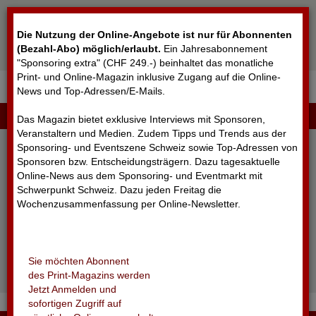
Cookie-Einstellungen
Die Nutzung der Online-Angebote ist nur für Abonnenten
(Bezahl-Abo) möglich/erlaubt
.
Ein Jahresabonnement
"Sponsoring extra" (CHF 249.-) beinhaltet das monatliche
Print- und Online-Magazin inklusive Zugang auf die Online-
News und Top-Adressen/E-Mails.
▼
LOGIN
Das Magazin bietet exklusive Interviews mit Sponsoren,
Veranstaltern und Medien. Zudem Tipps und Trends aus der
Sponsoring- und Eventszene Schweiz sowie Top-Adressen von
Sponsoren bzw. Entscheidungsträgern. Dazu tagesaktuelle
Online-News aus dem Sponsoring- und Eventmarkt mit
Schwerpunkt Schweiz. Dazu jeden Freitag die
Wochenzusammenfassung per Online-Newsletter.
angemeldet bleiben
Sie möchten Abonnent
Passwort vergessen?
des Print-Magazins werden
Noch nicht registriert?
Jetzt Anmelden und
sofortigen Zugriff auf