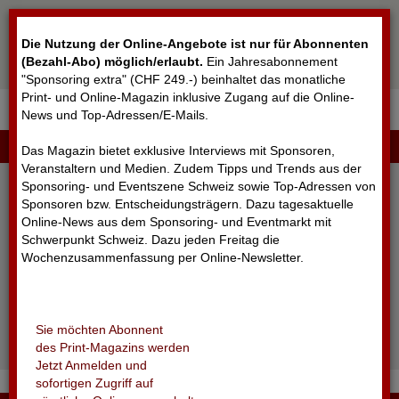
Cookie-Einstellungen
Die Nutzung der Online-Angebote ist nur für Abonnenten
(Bezahl-Abo) möglich/erlaubt
.
Ein Jahresabonnement
"Sponsoring extra" (CHF 249.-) beinhaltet das monatliche
Print- und Online-Magazin inklusive Zugang auf die Online-
News und Top-Adressen/E-Mails.
▼
LOGIN
Das Magazin bietet exklusive Interviews mit Sponsoren,
Veranstaltern und Medien. Zudem Tipps und Trends aus der
Sponsoring- und Eventszene Schweiz sowie Top-Adressen von
Sponsoren bzw. Entscheidungsträgern. Dazu tagesaktuelle
Online-News aus dem Sponsoring- und Eventmarkt mit
Schwerpunkt Schweiz. Dazu jeden Freitag die
Wochenzusammenfassung per Online-Newsletter.
angemeldet bleiben
Sie möchten Abonnent
Passwort vergessen?
des Print-Magazins werden
Noch nicht registriert?
Jetzt Anmelden und
sofortigen Zugriff auf