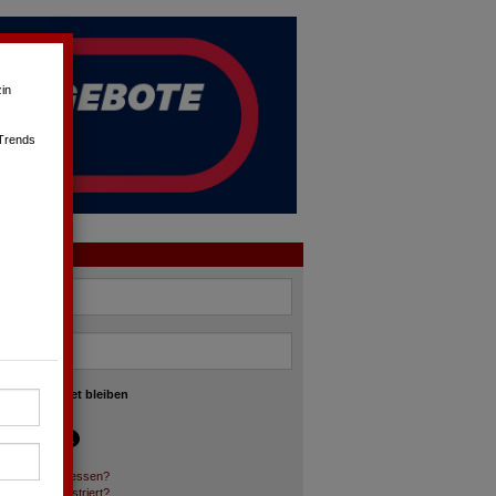
in
 Trends
OGIN
angemeldet bleiben
asswort vergessen?
och nicht registriert?