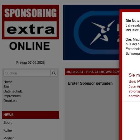
Cookie-Einstellungen
Die Nutz
Jahresabo
inklusiv
Das Magaz
aus der 
Entschei
Schwerpu
Freitag 07.08.2026
30.10.2024 - FIFA CLUB-WM 2025
Sie m
des P
Home
Erster Sponsor gefunden
Jetzt 
Site
soforti
Datenschutz
sämtlic
Impressum
Drucken
NEWS
Sport
Kultur
Medien