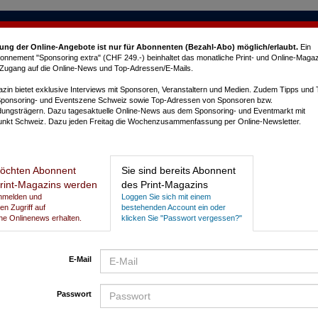
ung der Online-Angebote ist nur für Abonnenten (Bezahl-Abo) möglich/erlaubt
.
Ein
nnement "Sponsoring extra" (CHF 249.-) beinhaltet das monatliche Print- und Online-Magaz
e Zugang auf die Online-News und Top-Adressen/E-Mails.
in bietet exklusive Interviews mit Sponsoren, Veranstaltern und Medien. Zudem Tipps und
Sponsoring- und Eventszene Schweiz sowie Top-Adressen von Sponsoren bzw.
dungsträgern. Dazu tagesaktuelle Online-News aus dem Sponsoring- und Eventmarkt mit
nkt Schweiz. Dazu jeden Freitag die Wochenzusammenfassung per Online-Newsletter.
L
öchten Abonnent
Sie sind bereits Abonnent
rint-Magazins werden
des Print-Magazins
Anmelden und
Loggen Sie sich mit einem
gen Zugriff auf
bestehenden Account ein oder
he Onlinenews erhalten.
klicken Sie "Passwort vergessen?"
E-Mail
Passwort
P
N